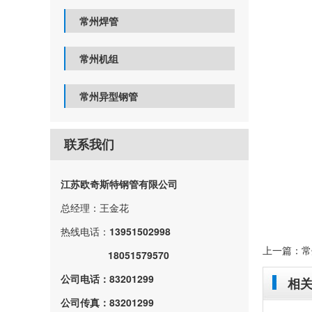
常州焊管
常州机组
常州异型钢管
联系我们
江苏欧奇斯特钢管有限公司
总经理：王金花
热线电话：
13951502998
上一篇：
常
18051579570
公司电话：83201299
相
公司传真：
83201299