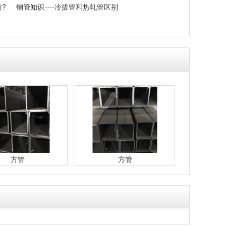
?
钢管知识----冷拔管和热轧管区别
方管
方管