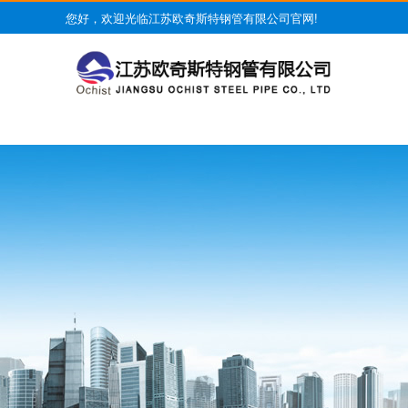
您好，欢迎光临江苏欧奇斯特钢管有限公司官网!