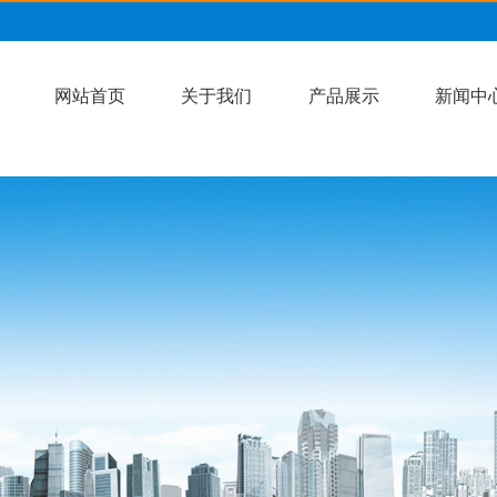
网站首页
关于我们
产品展示
新闻中