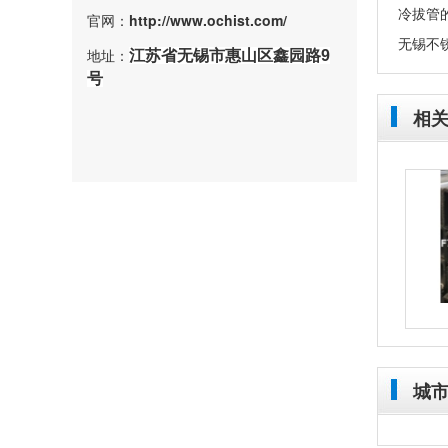
冷拔管
官网：
http://www.ochist.com/
无锡不
地址：
江苏省无锡市惠山区鑫园路9
号
相
城