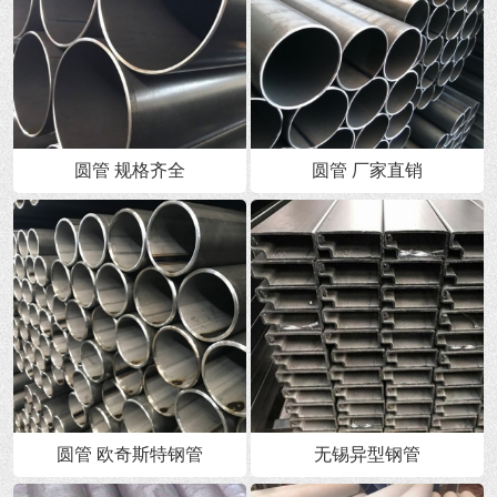
圆管 规格齐全
圆管 厂家直销
圆管 欧奇斯特钢管
无锡异型钢管