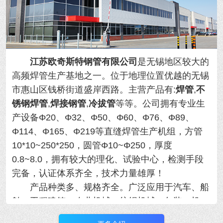
江苏欧奇斯特钢管有限公司
是无锡地区较大的
高频焊管生产基地之一。位于地理位置优越的
无锡
市惠山区钱桥街道盛岸西路。主营产品有:
焊管
,
不
锈钢焊管
,
焊接钢管
,
冷拔管
等等。
公司拥有专业生
产设备Φ20、Φ32、Φ50、Φ60、Φ76、Φ89、
Φ114、Φ165、Φ219等直缝焊管生产机组，方管
10*10~250*250，圆管Φ10~Φ250，厚度
0.8~8.0，拥有
较大的理化、试验中心，检测手段
完备，认证体系齐全，技术力量雄厚！
产品种类多、规格齐全。广泛应用于汽车、船
舶、工程建筑、农业机械、纺织机械、包装、机
械、制冷设备等行业，年产量大！用于各类精密机