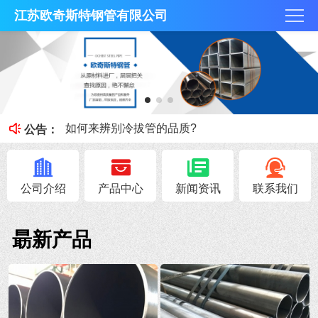
江苏欧奇斯特钢管有限公司
冷拔管的光亮度特征
冷拔管对比热轧管有什么区别
如何来辨别冷拔管的品质?
公告：
钢管知识----冷拔管和热轧管区别
无锡不锈钢焊管原料的加工性能
公司介绍
产品中心
新闻资讯
联系我们
朂新产品