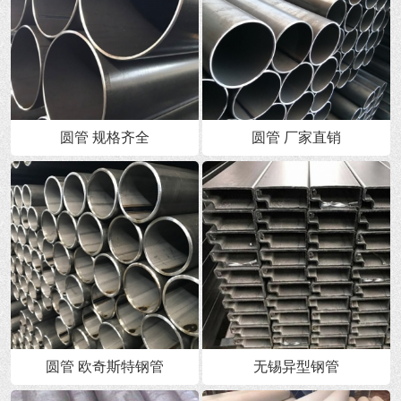
圆管 规格齐全
圆管 厂家直销
圆管 欧奇斯特钢管
无锡异型钢管