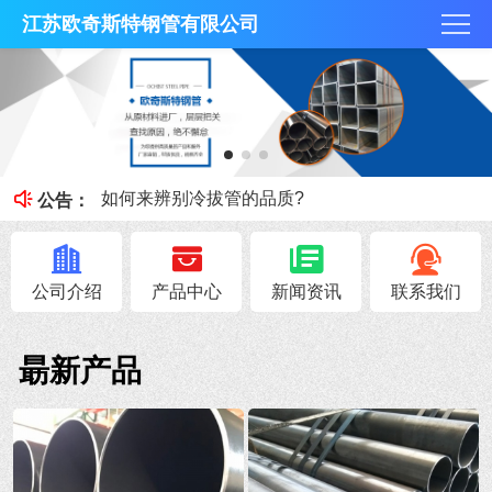
江苏欧奇斯特钢管有限公司
冷拔管的光亮度特征
冷拔管对比热轧管有什么区别
如何来辨别冷拔管的品质?
公告：
钢管知识----冷拔管和热轧管区别
无锡不锈钢焊管原料的加工性能
公司介绍
产品中心
新闻资讯
联系我们
朂新产品