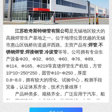
江苏欧奇斯特钢管有限公司
是无锡地区较大的
高频焊管生产基地之一。位于地理位置优越的
无锡
市惠山区钱桥街道盛岸西路。主营产品有:
焊管
,
不
锈钢焊管
,
焊接钢管
,
冷拔管
等等。
公司拥有专业生
产设备Φ20、Φ32、Φ50、Φ60、Φ76、Φ89、
Φ114、Φ165、Φ219等直缝焊管生产机组，方管
10*10~250*250，圆管Φ10~Φ250，厚度
0.8~8.0，拥有
较大的理化、试验中心，检测手段
完备，认证体系齐全，技术力量雄厚！
产品种类多、规格齐全。广泛应用于汽车、船
舶、工程建筑、农业机械、纺织机械、包装、机
械、制冷设备等行业，年产量大！用于各类精密机