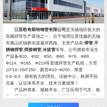
江苏欧奇斯特钢管有限公司
是无锡地区较大的
高频焊管生产基地之一。位于地理位置优越的
无锡
市惠山区钱桥街道盛岸西路。主营产品有:
焊管
,
不
锈钢焊管
,
焊接钢管
,
冷拔管
等等。
公司拥有专业生
产设备Φ20、Φ32、Φ50、Φ60、Φ76、Φ89、
Φ114、Φ165、Φ219等直缝焊管生产机组，方管
10*10~250*250，圆管Φ10~Φ250，厚度
0.8~8.0，拥有
较大的理化、试验中心，检测手段
完备，认证体系齐全，技术力量雄厚！
产品种类多、规格齐全。广泛应用于汽车、船
舶、工程建筑、农业机械、纺织机械、包装、机
械、制冷设备等行业，年产量大！用于各类精密机