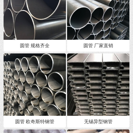
圆管 规格齐全
圆管 厂家直销
圆管 欧奇斯特钢管
无锡异型钢管