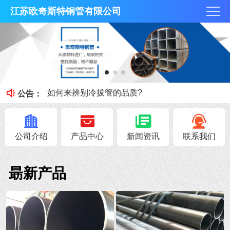
江苏欧奇斯特钢管有限公司
冷拔管的光亮度特征
冷拔管对比热轧管有什么区别
如何来辨别冷拔管的品质?
公告：
钢管知识----冷拔管和热轧管区别
无锡不锈钢焊管原料的加工性能
公司介绍
产品中心
新闻资讯
联系我们
朂新产品