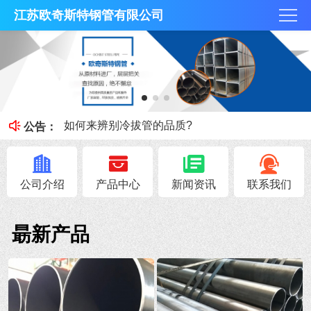
江苏欧奇斯特钢管有限公司
冷拔管的光亮度特征
冷拔管对比热轧管有什么区别
如何来辨别冷拔管的品质?
公告：
钢管知识----冷拔管和热轧管区别
无锡不锈钢焊管原料的加工性能
公司介绍
产品中心
新闻资讯
联系我们
朂新产品