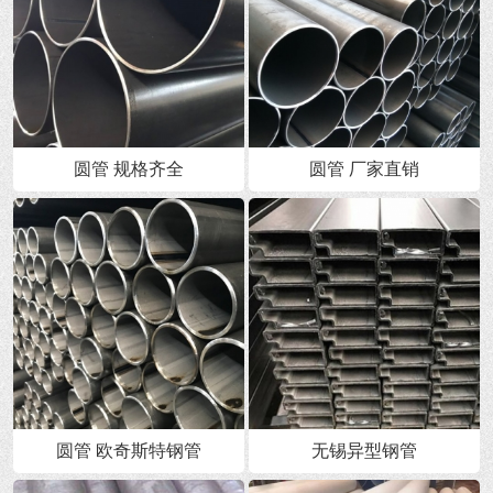
圆管 规格齐全
圆管 厂家直销
圆管 欧奇斯特钢管
无锡异型钢管