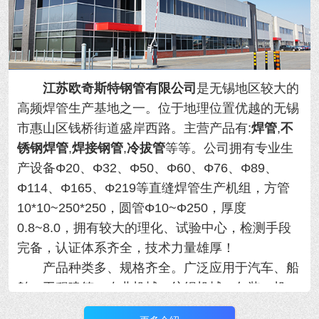
江苏欧奇斯特钢管有限公司
是无锡地区较大的
高频焊管生产基地之一。位于地理位置优越的
无锡
市惠山区钱桥街道盛岸西路。主营产品有:
焊管
,
不
锈钢焊管
,
焊接钢管
,
冷拔管
等等。
公司拥有专业生
产设备Φ20、Φ32、Φ50、Φ60、Φ76、Φ89、
Φ114、Φ165、Φ219等直缝焊管生产机组，方管
10*10~250*250，圆管Φ10~Φ250，厚度
0.8~8.0，拥有
较大的理化、试验中心，检测手段
完备，认证体系齐全，技术力量雄厚！
产品种类多、规格齐全。广泛应用于汽车、船
舶、工程建筑、农业机械、纺织机械、包装、机
械、制冷设备等行业，年产量大！用于各类精密机