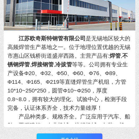
江苏欧奇斯特钢管有限公司
是无锡地区较大的
高频焊管生产基地之一。位于地理位置优越的
无锡
市惠山区钱桥街道盛岸西路。主营产品有:
焊管
,
不
锈钢焊管
,
焊接钢管
,
冷拔管
等等。
公司拥有专业生
产设备Φ20、Φ32、Φ50、Φ60、Φ76、Φ89、
Φ114、Φ165、Φ219等直缝焊管生产机组，方管
10*10~250*250，圆管Φ10~Φ250，厚度
0.8~8.0，拥有
较大的理化、试验中心，检测手段
完备，认证体系齐全，技术力量雄厚！
产品种类多、规格齐全。广泛应用于汽车、船
舶、工程建筑、农业机械、纺织机械、包装、机
械、制冷设备等行业，年产量大！用于各类精密机