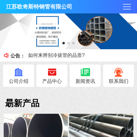
江苏欧奇斯特钢管有限公司
冷拔管的光亮度特征
冷拔管对比热轧管有什么区别
如何来辨别冷拔管的品质?
公告：
钢管知识----冷拔管和热轧管区别
无锡不锈钢焊管原料的加工性能
公司介绍
产品中心
新闻资讯
联系我们
朂新产品