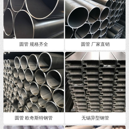
圆管 规格齐全
圆管 厂家直销
圆管 欧奇斯特钢管
无锡异型钢管