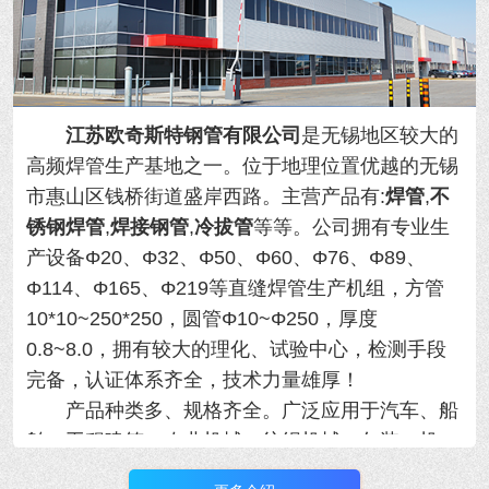
江苏欧奇斯特钢管有限公司
是无锡地区较大的
高频焊管生产基地之一。位于地理位置优越的
无锡
市惠山区钱桥街道盛岸西路。主营产品有:
焊管
,
不
锈钢焊管
,
焊接钢管
,
冷拔管
等等。
公司拥有专业生
产设备Φ20、Φ32、Φ50、Φ60、Φ76、Φ89、
Φ114、Φ165、Φ219等直缝焊管生产机组，方管
10*10~250*250，圆管Φ10~Φ250，厚度
0.8~8.0，拥有
较大的理化、试验中心，检测手段
完备，认证体系齐全，技术力量雄厚！
产品种类多、规格齐全。广泛应用于汽车、船
舶、工程建筑、农业机械、纺织机械、包装、机
械、制冷设备等行业，年产量大！用于各类精密机