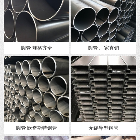
圆管 规格齐全
圆管 厂家直销
圆管 欧奇斯特钢管
无锡异型钢管