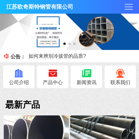
江苏欧奇斯特钢管有限公司
冷拔管的光亮度特征
冷拔管对比热轧管有什么区别
如何来辨别冷拔管的品质?
公告：
钢管知识----冷拔管和热轧管区别
无锡不锈钢焊管原料的加工性能
公司介绍
产品中心
新闻资讯
联系我们
朂新产品