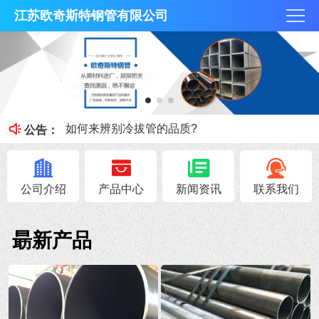
江苏欧奇斯特钢管有限公司
冷拔管的光亮度特征
冷拔管对比热轧管有什么区别
如何来辨别冷拔管的品质?
公告：
钢管知识----冷拔管和热轧管区别
无锡不锈钢焊管原料的加工性能
公司介绍
产品中心
新闻资讯
联系我们
朂新产品