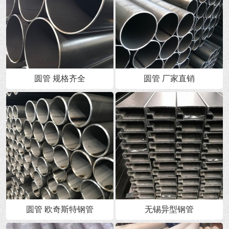
圆管 规格齐全
圆管 厂家直销
圆管 欧奇斯特钢管
无锡异型钢管