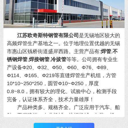
江苏欧奇斯特钢管有限公司
是无锡地区较大的
高频焊管生产基地之一。位于地理位置优越的
无锡
市惠山区钱桥街道盛岸西路。主营产品有:
焊管
,
不
锈钢焊管
,
焊接钢管
,
冷拔管
等等。
公司拥有专业生
产设备Φ20、Φ32、Φ50、Φ60、Φ76、Φ89、
Φ114、Φ165、Φ219等直缝焊管生产机组，方管
10*10~250*250，圆管Φ10~Φ250，厚度
0.8~8.0，拥有
较大的理化、试验中心，检测手段
完备，认证体系齐全，技术力量雄厚！
产品种类多、规格齐全。广泛应用于汽车、船
舶、工程建筑、农业机械、纺织机械、包装、机
械、制冷设备等行业，年产量大！用于各类精密机