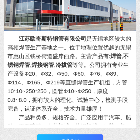
江苏欧奇斯特钢管有限公司
是无锡地区较大的
高频焊管生产基地之一。位于地理位置优越的
无锡
市惠山区钱桥街道盛岸西路。主营产品有:
焊管
,
不
锈钢焊管
,
焊接钢管
,
冷拔管
等等。
公司拥有专业生
产设备Φ20、Φ32、Φ50、Φ60、Φ76、Φ89、
Φ114、Φ165、Φ219等直缝焊管生产机组，方管
10*10~250*250，圆管Φ10~Φ250，厚度
0.8~8.0，拥有
较大的理化、试验中心，检测手段
完备，认证体系齐全，技术力量雄厚！
产品种类多、规格齐全。广泛应用于汽车、船
舶、工程建筑、农业机械、纺织机械、包装、机
械、制冷设备等行业，年产量大！用于各类精密机