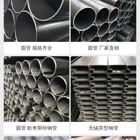
圆管 规格齐全
圆管 厂家直销
圆管 欧奇斯特钢管
无锡异型钢管