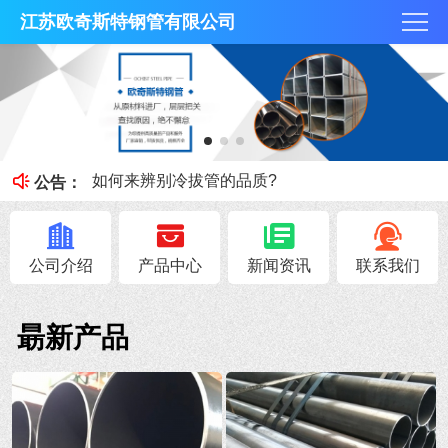
江苏欧奇斯特钢管有限公司
冷拔管的光亮度特征
冷拔管对比热轧管有什么区别
如何来辨别冷拔管的品质?
公告：
钢管知识----冷拔管和热轧管区别
无锡不锈钢焊管原料的加工性能
公司介绍
产品中心
新闻资讯
联系我们
朂新产品