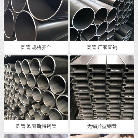
圆管 规格齐全
圆管 厂家直销
圆管 欧奇斯特钢管
无锡异型钢管