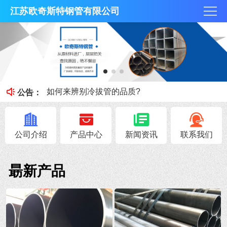
江苏欧奇斯特钢管有限公司
冷拔管的光亮度特征
冷拔管对比热轧管有什么区别
如何来辨别冷拔管的品质?
公告：
钢管知识----冷拔管和热轧管区别
无锡不锈钢焊管原料的加工性能
公司介绍
产品中心
新闻资讯
联系我们
朂新产品