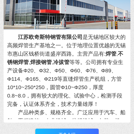
江苏欧奇斯特钢管有限公司
是无锡地区较大的
高频焊管生产基地之一。位于地理位置优越的
无锡
市惠山区钱桥街道盛岸西路。主营产品有:
焊管
,
不
锈钢焊管
,
焊接钢管
,
冷拔管
等等。
公司拥有专业生
产设备Φ20、Φ32、Φ50、Φ60、Φ76、Φ89、
Φ114、Φ165、Φ219等直缝焊管生产机组，方管
10*10~250*250，圆管Φ10~Φ250，厚度
0.8~8.0，拥有
较大的理化、试验中心，检测手段
完备，认证体系齐全，技术力量雄厚！
产品种类多、规格齐全。广泛应用于汽车、船
舶、工程建筑、农业机械、纺织机械、包装、机
械、制冷设备等行业，年产量大！用于各类精密机