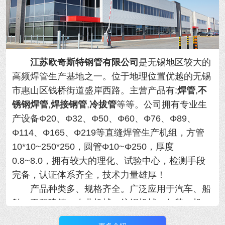
江苏欧奇斯特钢管有限公司
是无锡地区较大的
高频焊管生产基地之一。位于地理位置优越的
无锡
市惠山区钱桥街道盛岸西路。主营产品有:
焊管
,
不
锈钢焊管
,
焊接钢管
,
冷拔管
等等。
公司拥有专业生
产设备Φ20、Φ32、Φ50、Φ60、Φ76、Φ89、
Φ114、Φ165、Φ219等直缝焊管生产机组，方管
10*10~250*250，圆管Φ10~Φ250，厚度
0.8~8.0，拥有
较大的理化、试验中心，检测手段
完备，认证体系齐全，技术力量雄厚！
产品种类多、规格齐全。广泛应用于汽车、船
舶、工程建筑、农业机械、纺织机械、包装、机
械、制冷设备等行业，年产量大！用于各类精密机