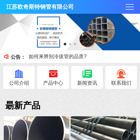
江苏欧奇斯特钢管有限公司
冷拔管的光亮度特征
冷拔管对比热轧管有什么区别
如何来辨别冷拔管的品质?
公告：
钢管知识----冷拔管和热轧管区别
无锡不锈钢焊管原料的加工性能
公司介绍
产品中心
新闻资讯
联系我们
朂新产品