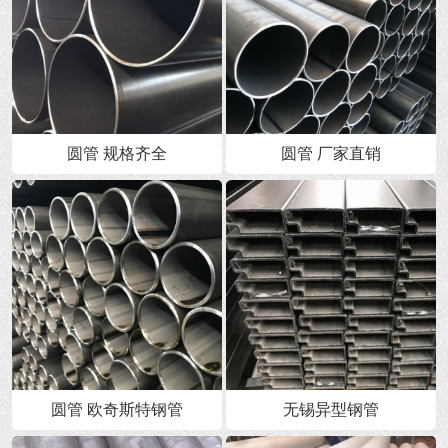
圆管 规格齐全
圆管 厂家直销
圆管 欧奇斯特钢管
无锡异型钢管