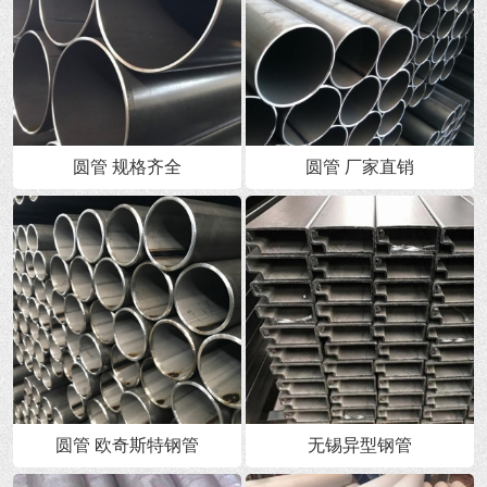
圆管 规格齐全
圆管 厂家直销
圆管 欧奇斯特钢管
无锡异型钢管