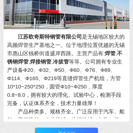
江苏欧奇斯特钢管有限公司
是无锡地区较大的
高频焊管生产基地之一。位于地理位置优越的
无锡
市惠山区钱桥街道盛岸西路。主营产品有:
焊管
,
不
锈钢焊管
,
焊接钢管
,
冷拔管
等等。
公司拥有专业生
产设备Φ20、Φ32、Φ50、Φ60、Φ76、Φ89、
Φ114、Φ165、Φ219等直缝焊管生产机组，方管
10*10~250*250，圆管Φ10~Φ250，厚度
0.8~8.0，拥有
较大的理化、试验中心，检测手段
完备，认证体系齐全，技术力量雄厚！
产品种类多、规格齐全。广泛应用于汽车、船
舶、工程建筑、农业机械、纺织机械、包装、机
械、制冷设备等行业，年产量大！用于各类精密机