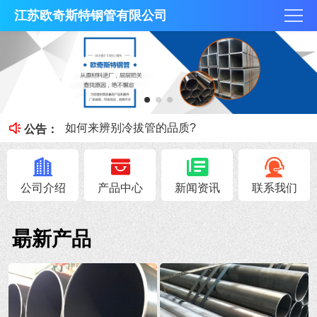
江苏欧奇斯特钢管有限公司
冷拔管的光亮度特征
冷拔管对比热轧管有什么区别
如何来辨别冷拔管的品质?
公告：
钢管知识----冷拔管和热轧管区别
无锡不锈钢焊管原料的加工性能
公司介绍
产品中心
新闻资讯
联系我们
朂新产品