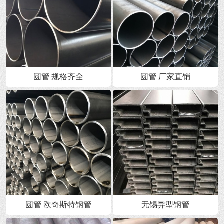
圆管 规格齐全
圆管 厂家直销
圆管 欧奇斯特钢管
无锡异型钢管