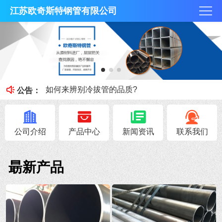
江苏欧奇斯特钢管有限公司
冷拔管的光亮度特征
冷拔管对比热轧管有什么区别
如何来辨别冷拔管的品质?
公告：
钢管知识----冷拔管和热轧管区别
无锡不锈钢焊管原料的加工性能
公司介绍
产品中心
新闻资讯
联系我们
朂新产品