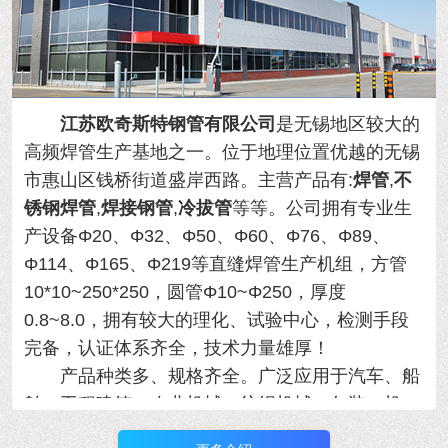
江苏欧奇斯特钢管有限公司
是无锡地区较大的
高频焊管生产基地之一。位于地理位置优越的
无锡
市惠山区钱桥街道盛岸西路。主营产品有:
焊管
,
不
锈钢焊管
,
焊接钢管
,
冷拔管
等等。
公司拥有专业生
产设备Φ20、Φ32、Φ50、Φ60、Φ76、Φ89、
Φ114、Φ165、Φ219等直缝焊管生产机组，方管
10*10~250*250，圆管Φ10~Φ250，厚度
0.8~8.0，拥有
较大的理化、试验中心，检测手段
完备，认证体系齐全，技术力量雄厚！
产品种类多、规格齐全。广泛应用于汽车、船
舶、工程建筑、农业机械、纺织机械、包装、机
械、制冷设备等行业，年产量大！用于各类精密机