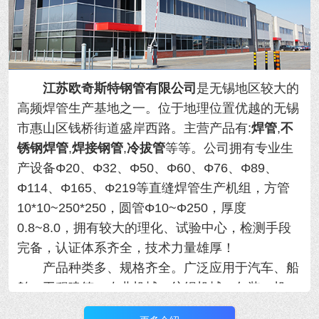
江苏欧奇斯特钢管有限公司
是无锡地区较大的
高频焊管生产基地之一。位于地理位置优越的
无锡
市惠山区钱桥街道盛岸西路。主营产品有:
焊管
,
不
锈钢焊管
,
焊接钢管
,
冷拔管
等等。
公司拥有专业生
产设备Φ20、Φ32、Φ50、Φ60、Φ76、Φ89、
Φ114、Φ165、Φ219等直缝焊管生产机组，方管
10*10~250*250，圆管Φ10~Φ250，厚度
0.8~8.0，拥有
较大的理化、试验中心，检测手段
完备，认证体系齐全，技术力量雄厚！
产品种类多、规格齐全。广泛应用于汽车、船
舶、工程建筑、农业机械、纺织机械、包装、机
械、制冷设备等行业，年产量大！用于各类精密机