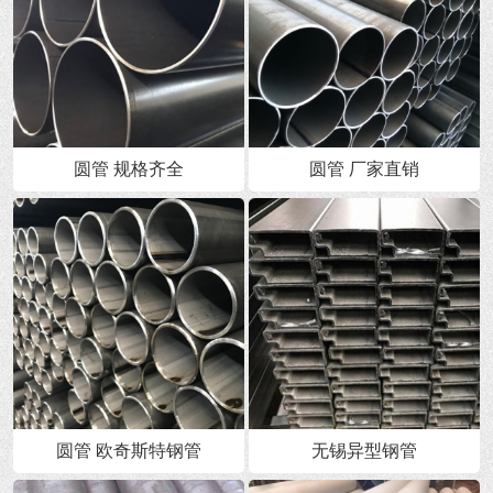
圆管 规格齐全
圆管 厂家直销
圆管 欧奇斯特钢管
无锡异型钢管