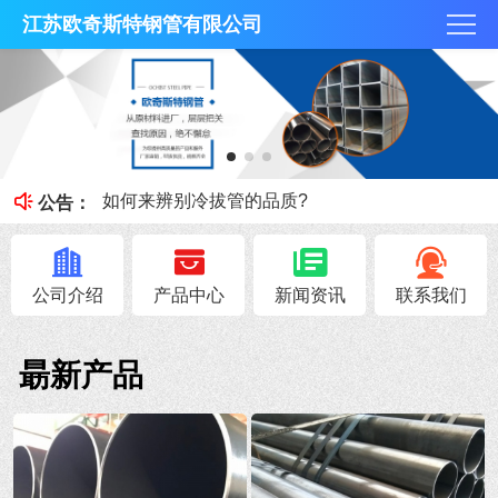
江苏欧奇斯特钢管有限公司
冷拔管的光亮度特征
冷拔管对比热轧管有什么区别
如何来辨别冷拔管的品质?
公告：
钢管知识----冷拔管和热轧管区别
无锡不锈钢焊管原料的加工性能
公司介绍
产品中心
新闻资讯
联系我们
朂新产品