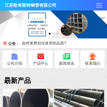
江苏欧奇斯特钢管有限公司
冷拔管的光亮度特征
冷拔管对比热轧管有什么区别
如何来辨别冷拔管的品质?
公告：
钢管知识----冷拔管和热轧管区别
无锡不锈钢焊管原料的加工性能
公司介绍
产品中心
新闻资讯
联系我们
朂新产品