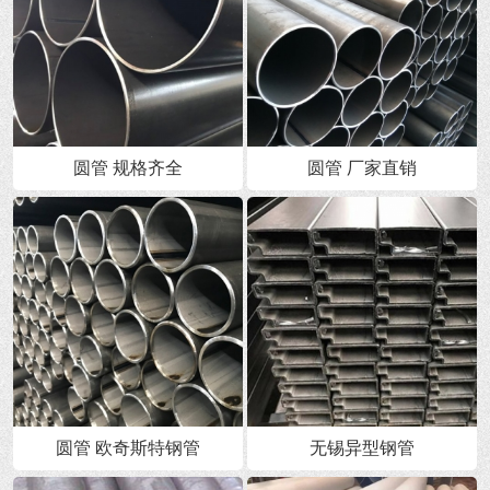
圆管 规格齐全
圆管 厂家直销
圆管 欧奇斯特钢管
无锡异型钢管