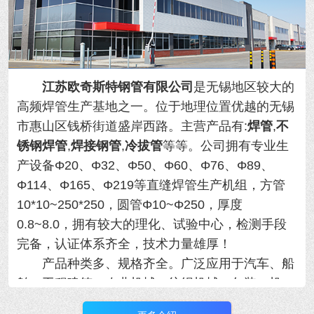
江苏欧奇斯特钢管有限公司
是无锡地区较大的
高频焊管生产基地之一。位于地理位置优越的
无锡
市惠山区钱桥街道盛岸西路。主营产品有:
焊管
,
不
锈钢焊管
,
焊接钢管
,
冷拔管
等等。
公司拥有专业生
产设备Φ20、Φ32、Φ50、Φ60、Φ76、Φ89、
Φ114、Φ165、Φ219等直缝焊管生产机组，方管
10*10~250*250，圆管Φ10~Φ250，厚度
0.8~8.0，拥有
较大的理化、试验中心，检测手段
完备，认证体系齐全，技术力量雄厚！
产品种类多、规格齐全。广泛应用于汽车、船
舶、工程建筑、农业机械、纺织机械、包装、机
械、制冷设备等行业，年产量大！用于各类精密机