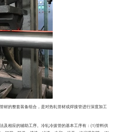
管材的整套装备组合，是对热轧管材或焊接管进行深度加工
及相应的辅助工序。冷轧冷拔管的基本工序有：(1)管料供