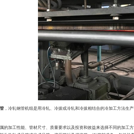
管
，冷轧钢管机组是用冷轧、冷拔或冷轧和冷拔相结合的冷加工方法生产
属的加工性能、管材尺寸、质量要求以及投资和效益来选择不同的加工方法