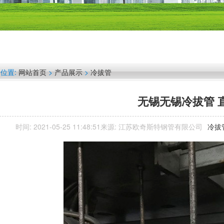
位置:
网站首页
>
产品展示
>
冷拔管
无锡无锡冷拔管 
时间: 2021-05-25 11:48:51来源: 江苏欧奇斯特钢管有限公司
冷拔