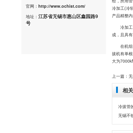
给，所用管
官网：
http://www.ochist.com/
冷加工(冷
产品精整内
地址：
江苏省无锡市惠山区鑫园路9
号
冷加工
成，且具有
在机组
拔机有单根
大为700
上一篇：
无
相
冷拔管
无锡不