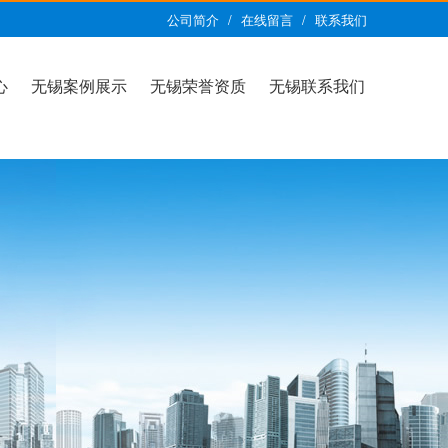
公司简介
/
在线留言
/
联系我们
心
无锡案例展示
无锡荣誉资质
无锡联系我们