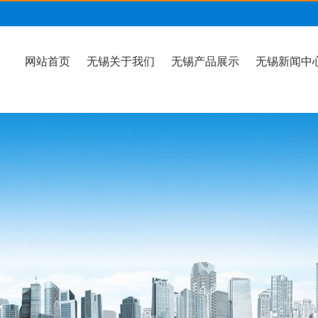
网站首页
无锡关于我们
无锡产品展示
无锡新闻中