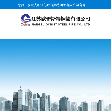
您好，欢迎光临江苏欧奇斯特钢管有限公司官网!