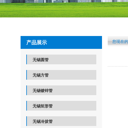
您现在的
产品展示
无锡圆管
无锡方管
无锡镀锌管
无锡矩形管
无锡冷拔管