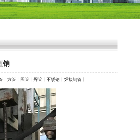
直销
管
丨
方管
丨
圆管
丨
焊管
丨
不锈钢
丨
焊接钢管
丨